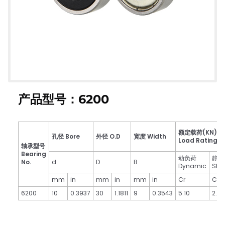
产品型号：6200
额定载荷(KN)
孔径 Bore
外径 O.D
宽度 Width
Load Rating
轴承型号
Bearing
动负荷
静负
No.
d
D
B
Dynamic
Stat
mm
in
mm
in
mm
in
Cr
Cor
6200
10
0.3937
30
1.1811
9
0.3543
5.10
2.36